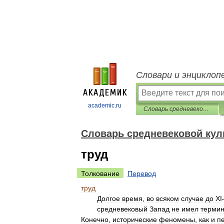
Словари и энциклоп
academic.ru
Словарь средневековой культуры
Словарь средневековой кул
труд
Толкование
Перевод
труд
Долгое
время
,
во
всяком
случае
до
XI
средневековый
Запад
не
имел
терми
Конечно
,
исторические
феномены
,
как
и
п