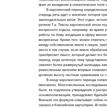
факт
их
вхождения
в
семантическое
поле
В
каролингский
период
определенны
очередь
речь
идет
о
значении
,
которое
при
законодательных
актов
.
Этот
отдых
,
истол
ритмом
Т
.
а
.
Тексты
каролингской
эпохи
по
воскресного
отдыха
,
например
,
во
время
у
работы
по
дому
,
входящие
в
сферу
женско
воскресенье
.
Кроме
того
,
можно
отметить
между
собственником
земли
и
лицом
,
при
место
в
том
случае
,
если
земля
обрабатыв
приобретает
смысл
,
который
делает
его
б
период
,
когда
античную
тему
представлен
сменяет
более
развернутый
календарь
еж
ремесленным
занятиям
впервые
появляет
должную
высоту
лестным
сравнением
со
«
В
конце
каролингского
периода
появл
laboratores
.
Многочисленные
исследовани
было
,
ее
подлинное
утверждение
и
распро
основополагающим
,
принадлежит
Адальб
Вначале
эта
формула
охватывает
собою
н
сказано
в
Клюнийском
картулярии
,
illi
melio