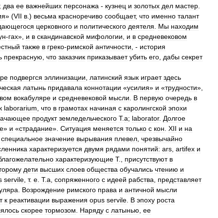
;
два
ее
важнейших
персонажа
-
кузнец
и
золотых
дел
мастер
.
ия
» (
VII
в
.)
весьма
красноречиво
сообщает
,
что
именно
талант
дающегося
церковного
и
политического
деятеля
.
Мы
находим
ун
-
гах
»,
и
в
скандинавской
мифологии
,
и
в
средневековом
естный
также
в
греко
-
римской
античности
, -
история
ь
прекрасную
,
что
заказчик
приказывает
убить
его
,
дабы
секрет
ре
подвергся
эллинизации
,
латинский
язык
играет
здесь
ческая
латынь
придавала
коннотации
«
усилия
»
и
«
трудности
»,
овом
вокабуляре
и
средневековой
мысли
.
В
первую
очередь
в
к
laborarium
,
что
в
грамотах
начиная
с
каролингской
эпохи
начающее
продукт
земледельческого
Т
.
а
;
laborator
.
Долгое
е
»
и
«
страдание
».
Ситуация
меняется
только
с
кон
.
XII
и
на
специальное
значение
вырывания
плевел
,
чрезвычайно
сленника
характеризуется
двумя
рядами
понятий:
ars
,
artifex
и
благожелательно
характеризующие
Т
.,
присутствуют
в
торому
дети
высших
слоев
общества
обучались
чтению
и
s
servile
,
т
.
е
.
Т
.
а
,
сопряженного
с
идеей
рабства
,
представляет
уляра
.
Возрождение
римского
права
и
античной
мысли
т
к
реактивации
выражения
opus
servile
.
В
эпоху
роста
лялось
скорее
тормозом
.
Наряду
с
латынью
,
ее