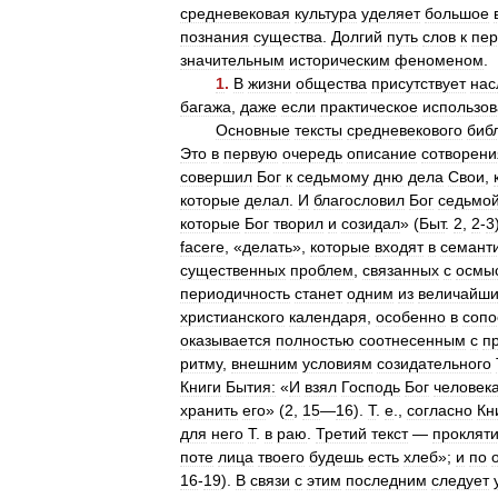
средневековая
культура
уделяет
большое
познания
существа
.
Долгий
путь
слов
к
пе
значительным
историческим
феноменом
.
1
.
В
жизни
общества
присутствует
нас
багажа
,
даже
если
практическое
использо
Основные
тексты
средневекового
биб
Это
в
первую
очередь
описание
сотворени
совершил
Бог
к
седьмому
дню
дела
Свои
,
которые
делал
.
И
благословил
Бог
седьмо
которые
Бог
творил
и
созидал
» (
Быт
.
2
,
2
-
3
facere
, «
делать
»,
которые
входят
в
семант
существенных
проблем
,
связанных
с
осмы
периодичность
станет
одним
из
величайши
христианского
календаря
,
особенно
в
сопо
оказывается
полностью
соотнесенным
с
п
ритму
,
внешним
условиям
созидательного
Книги
Бытия:
«
И
взял
Господь
Бог
человек
хранить
его
» (
2
,
15
—
16
).
Т
.
е
.,
согласно
Кн
для
него
Т
.
в
раю
.
Третий
текст
—
проклят
поте
лица
твоего
будешь
есть
хлеб
»;
и
по
16
-
19
).
В
связи
с
этим
последним
следует