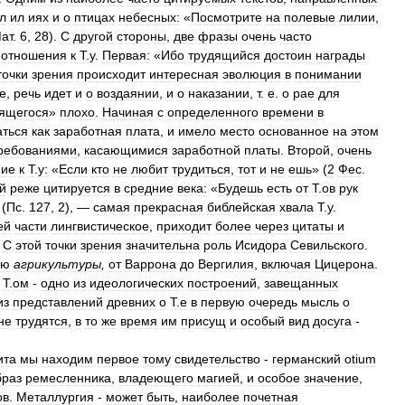
л
ил
иях
и
о
птицах
небесных:
«
Посмотрите
на
полевые
лилии
,
ат
.
6
,
28
).
С
другой
стороны
,
две
фразы
очень
часто
отношения
к
Т
.
у
.
Первая:
«
Ибо
трудящийся
достоин
награды
точки
зрения
происходит
интересная
эволюция
в
понимании
е
,
речь
идет
и
о
воздаянии
,
и
о
наказании
,
т
.
е
.
о
рае
для
ящегося
»
плохо
.
Начиная
с
определенного
времени
в
ться
как
заработная
плата
,
и
имело
место
основанное
на
этом
ребованиями
,
касающимися
заработной
платы
.
Второй
,
очень
ние
к
Т
.
у:
«
Если
кто
не
любит
трудиться
,
тот
и
не
ешь
» (
2
Фес
.
й
реже
цитируется
в
средние
века:
«
Будешь
есть
от
Т
.
ов
рук
 (
Пс
.
127
,
2
), —
самая
прекрасная
библейская
хвала
Т
.
у
.
ей
части
лингвистическое
,
приходит
более
через
цитаты
и
.
С
этой
точки
зрения
значительна
роль
Исидора
Севильского
.
ию
агрикультуры
,
от
Варрона
до
Вергилия
,
включая
Цицерона
.
Т
.
ом
-
одно
из
идеологических
построений
,
завещанных
из
представлений
древних
о
Т
.
е
в
первую
очередь
мысль
о
не
трудятся
,
в
то
же
время
им
присущ
и
особый
вид
досуга
-
ита
мы
находим
первое
тому
свидетельство
-
германский
otium
браз
ремесленника
,
владеющего
магией
,
и
особое
значение
,
ов
.
Металлургия
-
может
быть
,
наиболее
почетная