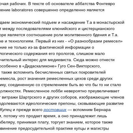
ючая
рабочих
.
В
тексте
об
основателе
аббатства
Фонтевро
жение
laboratores
совершенно
определенно
является
даем
экономический
подъем
и
насаждение
Т
.
а
в
монастырской
т
между
последователями
клюнийского
и
цистерцианского
оре
является
соотношение
роли
молитвенного
бдения
и
Т
.
а
.
ке
и
технологиям
.
Первый
из
них
- «
О
разнообразии
ремесел
»
ение
не
только
из
-
за
фактической
информации
о
логического
содержания
его
прологов
,
слишком
мало
ючительный
интерес
для
медиевиста
.
Сюда
можно
отнести
особенно
в
«
Дидаскаликоне
»
Гуго
Сен
-
Викторского
,
также
вспомнить
бесчисленных
святых
покровителей
ремесла
,
рост
значения
ремесленных
цехов
среди
других
ику
,
соединенную
со
стремлением
быть
во
что
бы
то
ни
стало
должностях
.
Ремесленное
лобби
невероятно
преувеличивает
т
витражи
Шартрского
и
других
соборов
,
изображающие
членов
одолеваются
идеологические
препоны
,
сковывающие
развитие
Купец
и
прежде
всего
ростовщик
—
вспомним
Бернара
м
,
потому
что
продает
время
,
а
оно
принадлежит
лишь
Абеляру
,
принимая
плату
,
торгует
знанием
,
которое
также
звинение
предосудительной
практике
купцы
и
магистры