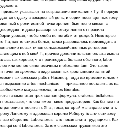
чудесного
.
е
признаки
указывают
на
возрастание
внимания
к
Т
.
у
.
В
первую
дается
отдыху
в
воскресный
день
,
и
серии
посвященных
тому
кованный
с
религиозной
точки
зрения
,
был
тесно
связан
с
дтверждают
и
даже
расширяют
отступления
от
правила
борки
урожая
,
чтобы
хлеба
не
погибли
от
дождей
.
Некоторые
го
Т
.
а
,
как
-
то
стирка
белья
,
также
разрешалось
производить
в
появление
новых
типов
сельскохозяйственных
договоров
лагающим
к
ней
свой
Т
.,
причем
дополнительная
оплата
имела
алась
так
хорошо
,
что
производила
больше
обычного
;
labor
олее
или
менее
синонимичным
melioramentum
.
Это
также
ия
течения
времени
в
виде
сезонных
крестьянских
занятий
емесячных
сельских
работ
.
Наконец
,
тогда
же
применительно
к
ся
выражение
artes
mechanicae
—
призванное
поставить
их
на
свободными
искусствами
»,
artes
liberales
.
яется
знаменитая
трехчастная
формула:
oratores
,
bellatores
,
я
показывают
,
что
она
имеет
свою
предысторию
.
Как
бы
там
ни
странение
относится
к
XI
в
.;
текст
,
который
мы
вправе
считать
ерону
Ланскому
и
адресован
королю
Роберту
Благочестивому
.
е
все
общество
.
Laboratores
-
это
некая
элита
трудящихся
.
Как
res
qui
sunt
laboratores
.
Затем
с
сельских
тружеников
это