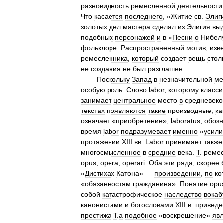
разновидность
ремесленной
деятельности
Что
касается
последнего
, «
Житие
св
.
Элиг
золотых
дел
мастера
сделал
из
Элигия
вы
подобных
персонажей
и
в
«
Песни
о
Нибел
фольклоре
.
Распространенный
мотив
,
изв
ремесленника
,
который
создает
вещь
стол
ее
создания
не
был
разглашен
.
Поскольку
Запад
в
незначительной
ме
особую
роль
.
Слово
labor
,
которому
класси
занимает
центральное
место
в
средневек
текстах
появляются
такие
производные
,
ка
означает
«
приобретение
»;
laboratus
,
обоз
время
labor
подразумевает
именно
«
усили
протяжении
XIII
вв
.
Labor
принимает
также
многосмысленное
в
средние
века
.
Т
.
реме
opus
,
opera
,
operari
.
Оба
эти
ряда
,
скорее
«
Дистихах
Катона
» —
произведении
,
по
ко
«
обязанностям
гражданина
».
Понятие
opu
собой
катастрофическое
наследство
вокаб
канонистами
и
богословами
XIII
в
.
приведе
престижа
Т
.
а
подобное
«
воскрешение
»
яв