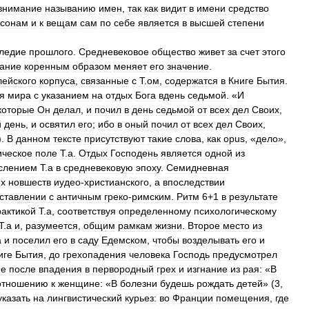
внимание
называнию
имен
,
так
как
видит
в
имени
средство
рсонам
и
к
вещам
сам
по
себе
является
в
высшей
степени
ледие
прошлого
.
Средневековое
общество
живет
за
счет
этого
вание
коренным
образом
меняет
его
значение
.
лейского
корпуса
,
связанные
с
Т
.
ом
,
содержатся
в
Книге
Бытия
.
я
мира
с
указанием
на
отдых
Бога
вдень
седьмой
. «
И
которые
Он
делал
,
и
почил
в
день
седьмой
от
всех
дел
Своих
,
й
день
,
и
освятил
его
;
ибо
в
оный
почил
от
всех
дел
Своих
,
).
В
данном
тексте
присутствуют
такие
слова
,
как
opus
, «
дело
»,
ическое
поле
Т
.
а
.
Отдых
Господень
является
одной
из
слением
Т
.
а
в
средневековую
эпоху
.
Семидневная
х
новшеств
иудео
-
христианского
,
а
впоследствии
ставлении
с
античным
греко
-
римским
.
Ритм
6
+
1
в
результате
рактикой
Т
.
а
,
соответствуя
определенному
психологическому
Т
.
а
и
,
разумеется
,
общим
рамкам
жизни
.
Второе
место
из
а
и
поселил
его
в
саду
Едемском
,
чтобы
возделывать
его
и
иге
Бытия
,
до
грехопадения
человека
Господь
предусмотрел
ие
после
впадения
в
первородный
грех
и
изгнание
из
рая:
«
В
отношению
к
женщине:
«
В
болезни
будешь
рождать
детей
» (
3
,
указать
на
лингвистический
курьез:
во
Франции
помещения
,
где