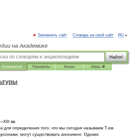
Запомнить сайт
Словарь на свой сайт
RU
едии на Академике
Найти!
Толкования
Переводы
Книги
Игры ⚽
ьтуры
—
XIII
вв
.
на
для
определения
того
,
что
мы
сегодня
называем
Т
.
ом
.
ерсонажи
,
могут
существовать
анонимно
.
Однако