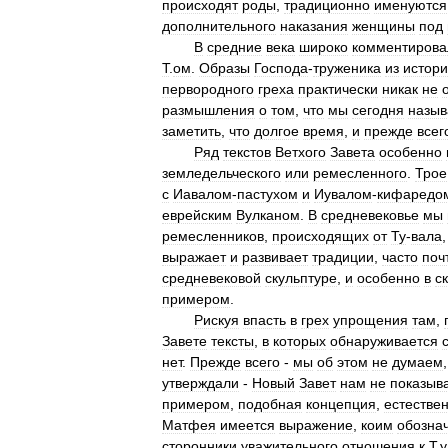
происходят
роды
,
традиционно
именуются
дополнительного
наказания
женщины
под
В
средние
века
широко
комментирова
Т
.
ом
.
Образы
Господа
-
труженика
из
истор
первородного
греха
практически
никак
не
размышления
о
том
,
что
мы
сегодня
назы
заметить
,
что
долгое
время
,
и
прежде
всег
Ряд
текстов
Ветхого
Завета
особенно
земледельческого
или
ремесленного
.
Трое
с
Иавалом
-
пастухом
и
Иувалом
-
кифаредо
еврейским
Вулканом
.
В
средневековье
мы
ремесленников
,
происходящих
от
Ту
-
вала
выражает
и
развивает
традиции
,
часто
поч
средневековой
скульптуре
,
и
особенно
в
с
примером
.
Рискуя
впасть
в
грех
упрощения
там
,
Завете
тексты
,
в
которых
обнаруживается
нет
.
Прежде
всего
-
мы
об
этом
не
думаем
утверждали
-
Новый
Завет
нам
не
показыв
примером
,
подобная
концепция
,
естестве
Матфея
имеется
выражение
,
коим
обозна
сторонники
уважительного
отношения
к
Т
.
у