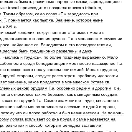
нельзя
забывать
различные
народные
языки
,
зарождающиеся
зыке
travail
происходит
от
позднелатинского
tribalium
,
к
.
Таким
образом
,
само
слово
«
Т
.»
зародилось
при
х:
Т
.
понимается
как
пыmка
.
Значение
,
которое
ныне
ь
в
XVI
в
.
гический
конфликт
вокруг
понятия
«
Т
.»
имеет
место
в
идеологического
значения
ручного
Т
.
а
в
монашеском
служении
проса
,
найденное
св
.
Бенедиктом
и
его
последователями
,
ашестве
были
традиционно
разделены
и
даже
a
, «
молись
и
трудись
»,
по
более
позднему
выражению
.
Мало
собенности
среди
бенедиктинцев
имеет
место
насаждение
Т
.
а
.
тся
прежде
всего
послушанием
-
епитимией
.
Монах
трудится
,
С
другой
стороны
,
следует
рассмотреть
проблему
идеологии
ляет
значение
,
какое
придается
в
монашеском
Уставе
св
.
сленных
цехов
)
орудиям
Т
.
а
,
особенно
редким
и
дорогим
,
т
.
е
.
menta
относились
так
же
бережно
,
как
к
священным
сосудам
.
е
касаются
орудий
Т
.
а
.
Самое
знаменитое
-
чудо
,
связанное
с
ровинившийся
монах
заливается
слезами
,
с
одной
стороны
,
-
потому
что
он
плохо
работал
и
был
невнимателен
.
На
помощь
рому
лопата
всплывает
со
дна
пруда
и
сама
надевается
на
да
,
равно
как
и
способ
,
которым
Бенедикт
заставляет
черкивает
внимание
,
которым
были
окружены
орудия
Т
.
а
,
и