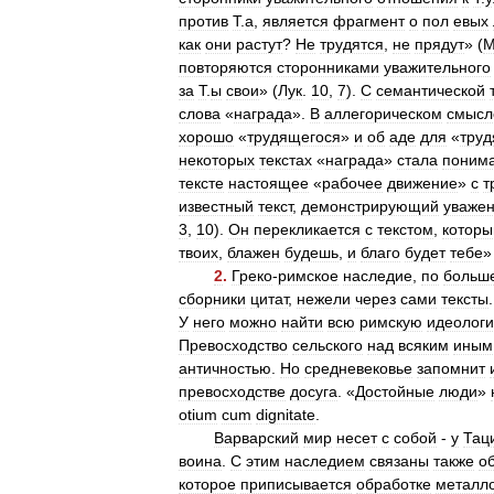
против
Т
.
а
,
является
фрагмент
о
пол
евых
как
они
растут
?
Не
трудятся
,
не
прядут
» (
М
повторяются
сторонниками
уважительного
за
Т
.
ы
свои
» (
Лук
.
10
,
7
).
С
семантической
слова
«
награда
».
В
аллегорическом
смысл
хорошо
«
трудящегося
»
и
об
аде
для
«
труд
некоторых
текстах
«
награда
»
стала
понима
тексте
настоящее
«
рабочее
движение
»
с
т
известный
текст
,
демонстрирующий
уваже
3
,
10
).
Он
перекликается
с
текстом
,
которы
твоих
,
блажен
будешь
,
и
благо
будет
тебе
»
2
.
Греко
-
римское
наследие
,
по
больш
сборники
цитат
,
нежели
через
сами
тексты
У
него
можно
найти
всю
римскую
идеолог
Превосходство
сельского
над
всяким
иным
античностью
.
Но
средневековье
запомнит
превосходстве
досуга
. «
Достойные
люди
»
otium
cum
dignitate
.
Варварский
мир
несет
с
собой
-
у
Тац
воина
.
С
этим
наследием
связаны
также
о
которое
приписывается
обработке
металл