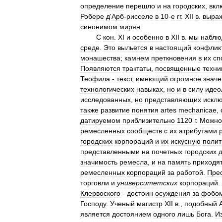
определение
перешло
и
на
городских
,
вкл
Робере
д
'
Арб
-
рисселе
в
10
-
е
гг
.
XII
в
.
выра
синонимом
мирян
.
С
кон
.
XI
и
особенно
в
XII
в
.
мы
наблю
среде
.
Это
выльется
в
настоящий
конфлик
монашества
;
камнем
преткновения
в
их
сп
Появляются
трактаты
,
посвященные
техни
Теофила
-
текст
,
имеющий
огромное
знач
технологических
навыках
,
но
и
в
силу
идео
исследованных
,
но
представляющих
искл
также
развитие
понятия
artes
mechanicae
,
датируемом
приблизительно
1120
г
.
Можно
ремесленных
сообществ
с
их
атрибутами
городских
корпораций
и
их
искусную
полит
представленными
на
почетных
городских
значимость
ремесла
,
и
на
память
приходя
ремесленных
корпораций
за
работой
.
Пре
торговли
и
университетских
корпораций
.
Клервоского
-
достоин
осуждения
за
фобо
Господу
.
Ученый
магистр
XII
в
.,
подобный
является
достоянием
одного
лишь
Бога
.
И