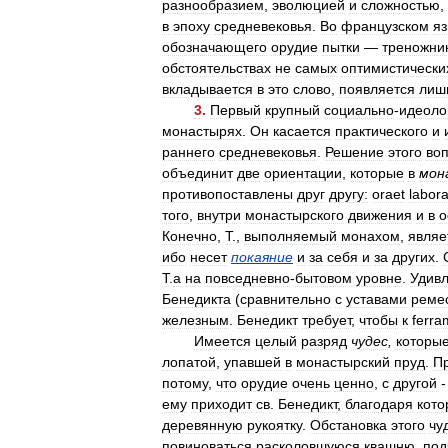
разнообразием
,
эволюцией
и
сложностью
,
в
эпоху
средневековья
.
Во
французском
я
обозначающего
орудие
пытки
—
треножни
обстоятельствах
не
самых
оптимистически
вкладывается
в
это
слово
,
появляется
лиш
3
.
Первый
крупный
социально
-
идеоло
монастырях
.
Он
касается
практического
и
раннего
средневековья
.
Решение
этого
во
объединит
две
ориентации
,
которые
в
мон
противопоставлены
друг
другу:
oraet
labor
того
,
внутри
монастырского
движения
и
в
о
Конечно
,
Т
.,
выполняемый
монахом
,
являе
ибо
несет
покаяние
и
за
себя
и
за
других
.
Т
.
а
на
повседневно
-
бытовом
уровне
.
Удив
Бенедикта
(
сравнительно
с
уставами
реме
железным
.
Бенедикт
требует
,
чтобы
к
ferra
Имеется
целый
разряд
чудес
,
которы
лопатой
,
упавшей
в
монастырский
пруд
.
П
потому
,
что
орудие
очень
ценно
,
с
другой
ему
приходит
св
.
Бенедикт
,
благодаря
кото
деревянную
рукоятку
.
Обстановка
этого
чу
повиноваться
расколовшуюся
квашню
,
под