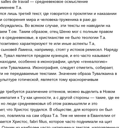
salles
de
travail
—
средневековое
осмысление
именем
Т
.
а
.
лся
лишь
третий
текст
,
где
говорится
о
проклятии
и
наказании
ии
сотворения
мира
и
человека
-
труженика
в
раю
до
обсуждались
.
Во
всяком
случае
,
эти
тексты
не
наводили
на
ваем
Т
.
ом
.
Таким
образом
,
отец
Шеню
мог
с
полным
правом
о
в
средневековье
,
в
христианстве
не
было
теологии
Т
.
а
.
позитивно
характеризуют
те
или
иные
аспекты
Т
.
а
,
сыновей
Ламеха
,
например
,
стоят
у
истоков
ремесел
.
Наряду
м
,
Тувал
является
предком
кузнецов
,
и
его
часто
называют
находим
,
особенно
в
иконографии
,
целую
«
генеалогию
»
,
или
Тувалкаина
.
Иконография
,
следует
отметить
,
собирает
,
ти
не
передаваемые
текстами
.
Значение
образа
Тувалкаина
в
кульптуре
готической
,
является
тому
красноречивым
где
требуется
различение
оттенков
,
можно
выделить
в
Новом
симпатия
к
Т
.
у
как
ценности
,
а
с
другой
стороны
—
такие
,
где
ее
,
но
люди
средневековья
об
этом
размышляли
и
это
ает
,
что
Христос
трудился
.
В
обществе
,
для
которого
он
был
нно
,
повлияла
на
сам
образ
Т
.
а
.
Тем
не
менее
в
Евангелии
от
чается
Христос
,
fabri
filius
,
которое
часто
поднимали
на
щит
.
Одним
из
наиболее
часто
цитируемых
текстов
,
направленных